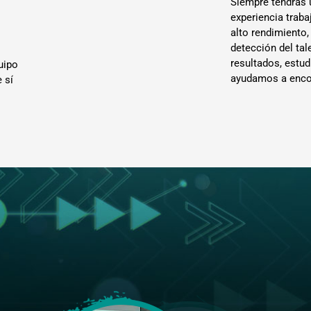
Siempre tendrás
experiencia traba
alto rendimiento,
detección del ta
resultados, estu
uipo
ayudamos a enco
 sí