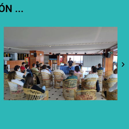
N ...