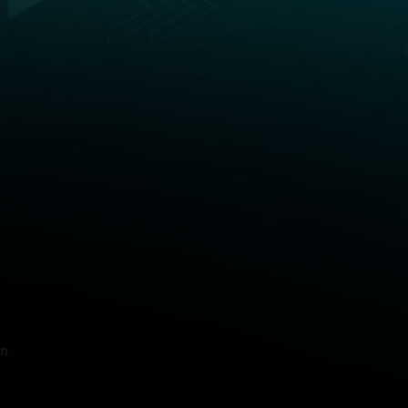
RENDIMIENTO
EMPRESARIAL
Liderazgo, gestión de equipos, habilidades de
comunicación, gestión inteligente de las emociones,
gestión del tiempo y del estrés, toma de decisiones… Son
algunas de las competencias que entrenamos con
profesionales, líderes y equipos de las empresas.