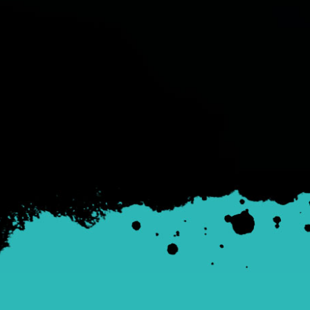
Aumentamos el bienestar y el rendimiento de tu
organización a través de formaciones y procesos de
acompañamiento.
Más info